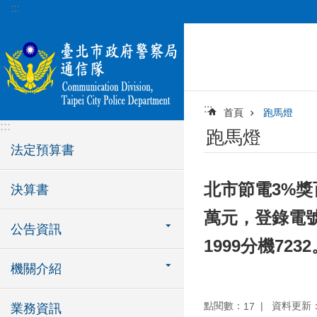
:::
跳到主要內容區塊
:::
首頁
跑馬燈
:::
跑馬燈
法定預算書
北市節電3%獎百
決算書
萬元，登錄電
公告資訊
1999分機7232
機關介紹
點閱數：
資料更新：11
17
業務資訊