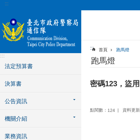
:::
跳到主要內容區塊
:::
首頁
跑馬燈
:::
跑馬燈
法定預算書
密碼123，盜
決算書
公告資訊
點閱數：
資料更新：1
124
機關介紹
業務資訊