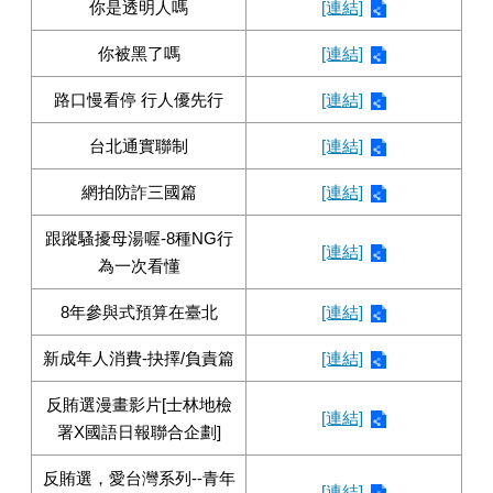
你是透明人嗎
[連結]
你被黑了嗎
[連結]
路口慢看停 行人優先行
[連結]
台北通實聯制
[連結]
網拍防詐三國篇
[連結]
跟蹤騷擾母湯喔-8種NG行
[連結]
為一次看懂
8年參與式預算在臺北
[連結]
新成年人消費-抉擇/負責篇
[連結]
反賄選漫畫影片[士林地檢
[連結]
署X國語日報聯合企劃]
反賄選，愛台灣系列--青年
[連結]