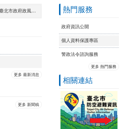
熱門服務
「查賄 ING，賄選會 NG，檢舉賄選專線0800-024-099，臺北地檢署、臺北市政府政風處關心您。」、「檢舉賄選專線 0800-024-099，撥通後按4，士林地檢署、臺北市政府政風處關心您！」
北市節電3%獎百萬，活動期間即日起至115/12/31，總獎金400萬元，共400名獎項，最高可抽10萬元，登錄電號參加活動，節電從日常生活做起!省電費又拿獎金，詳情洽同名活動網站或電洽1999分機7232。
政府資訊公開
個人資料保護專區
警政法令諮詢服務
2026歷史復活節～中正．拾光之境藝文活動3/14-10/31邀您一起拾光中正！請上中正區公所網站查詢免費報名參加。
更多 熱門服務
為持續推動消費者保護教育宣導推廣措施，擴展及傳達消費者保護知識，請至行政院消費者保護會網站（https://cpc.ey.gov.tw/）下載應用消費者教育宣導資訊。
更多 最新消息
相關連結
更多 新聞稿
廉能是政府的核心價值，貪腐足以摧毀政府的形象，公務員應堅持廉潔，拒絕貪腐。廉政檢舉專線：0800-286-586 臺北市政府警察局貪瀆檢舉專線：(02)2388-7110。
2026城鎮韌性（防空）演習行動網路降速演練，本市行動網路降速演練時程為115年8月13日14時30分至15 時止，如遇網路品質不佳時，請改採110電話報案或簡訊報案方式，以確保報案順暢。