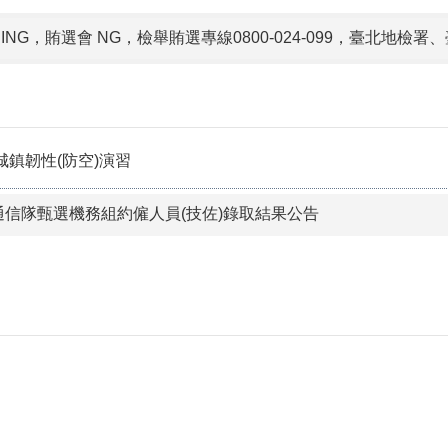
訓開班中，詳情請至北市交通局官網車輛駕訓補助專區查詢！
年城鎮韌性(防空)演習
通信隊甄選機務組約僱人員(技佐)錄取結果公告
疑快通報，機關安全沒煩惱。
23，盜用好簡單。